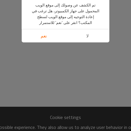
تم الكشف عن وصولك إلى موقع الويب
المحمول على جهاز الكمبيوتر، هل ترغب في
إعادة التوجيه إلى موقع الويب لسطح
المكتب؟ انقر على 'نعم' للاستمرار
لا
نعم
Cookie settings
ssible experience. They also allow us to analyze user behavior in 