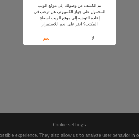
تم الكشف عن وصولك إلى موقع الويب
المحمول على جهاز الكمبيوتر، هل ترغب في
إعادة التوجيه إلى موقع الويب لسطح
المكتب؟ انقر على 'نعم' للاستمرار
لا
نعم
Cookie settings
ssible experience. They also allow us to analyze user behavior in 