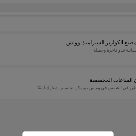
صنع الكوارتز السيراميك ووتش
ائية تبدو فاخرة وجميلة.
تظهر في الشمس في وميض ، ويمكن تخصيص شعارك أيضًا.