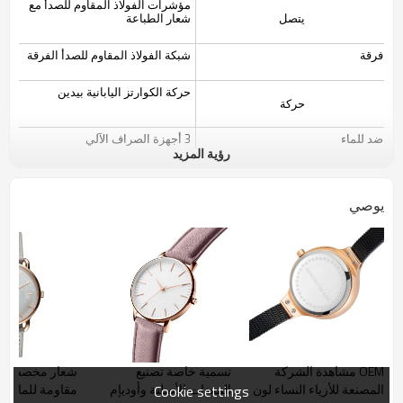
مؤشرات الفولاذ المقاوم للصدأ مع
يتصل
شعار الطباعة
فرقة
شبكة الفولاذ المقاوم للصدأ الفرقة
حركة الكوارتز اليابانية بيدين
حركة
ضد للماء
3 أجهزة الصراف الآلي
رؤية المزيد
شعار
والعملاء
يوصي
OEM مشاهدة الشركة
تسمية خاصة تصنيع
المصنعة للأزياء النساء لون
المعدات الأصلية وأوديإم
مقاومة للماء ا
Cookie settings