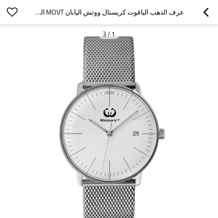
عرف الذهب الياقوت كريستال ووتش اليابان MOVT الكوارتز ووتش الفولاذ المقاوم للصدأ الظهر
3
/
1