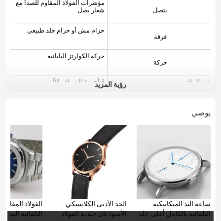
مؤشرات الفولاذ المقاوم للصدأ مع
يتصل
شعار يصل
حزام مش أو حزام جلد طبيعي
فرقة
حركة الكوارتز اليابانية
حركة
ضد للماء
3 أجهزة الصراف الآلي
رؤية المزيد
شعار
والعملاء
يوصي
ساعة اليد الميكانيكية
الحد الأدنى الكلاسيكي
الفولاذ المقاوم 
التلقائية بالكامل أعلى جلد
الأسود تان جلدية الفولاذ
التلقائية الميكا