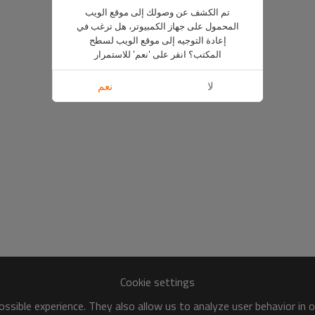
تم الكشف عن وصولك إلى موقع الويب
المحمول على جهاز الكمبيوتر، هل ترغب في
إعادة التوجيه إلى موقع الويب لسطح
المكتب؟ انقر على 'نعم' للاستمرار
لا
نعم
Cookie settings
ssible experience. They also allow us to analyze user behavior in 